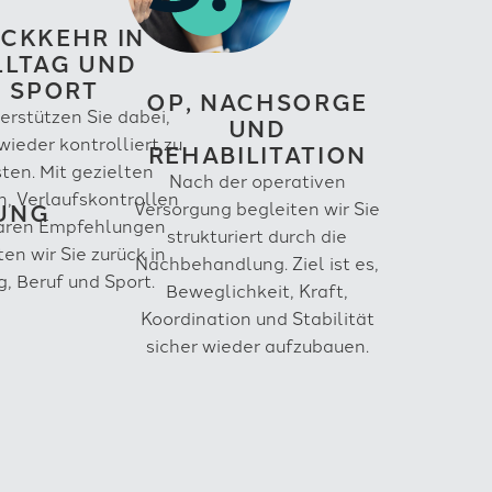
CKKEHR IN
LLTAG UND
SPORT
OP, NACHSORGE
erstützen Sie dabei,
UND
 wieder kontrolliert zu
REHABILITATION
ten. Mit gezielten
Nach der operativen
, Verlaufskontrollen
UNG
Versorgung begleiten wir Sie
laren Empfehlungen
strukturiert durch die
ten wir Sie zurück in
Nachbehandlung. Ziel ist es,
g, Beruf und Sport.
Beweglichkeit, Kraft,
Koordination und Stabilität
sicher wieder aufzubauen.