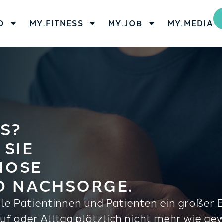
O
MY
.
FITNESS
MY
.
JOB
MY
.
MEDIA
S?
 SIE
NOSE
ND NACHSORGE.
iele Patientinnen und Patienten ein großer 
uf oder Alltag plötzlich nicht mehr wie g