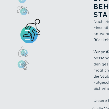
BEH
STA
Nach ei
Einschä
notwend
Rückkehr
Wir prüf
passend
den ges
mögliche
die Stab
Folgesc
Sicherh
Unsere 
die Ve