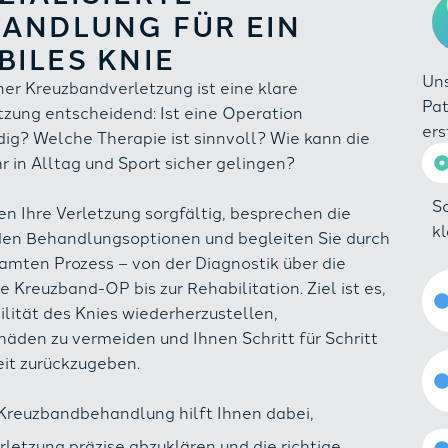
ANDLUNG FÜR EIN
BILES KNIE
Uns
ner Kreuzbandverletzung ist eine klare
Pa
tzung entscheidend: Ist eine Operation
ers
ig? Welche Therapie ist sinnvoll? Wie kann die
 in Alltag und Sport sicher gelingen?
S
en Ihre Verletzung sorgfältig, besprechen die
k
en Behandlungsoptionen und begleiten Sie durch
amten Prozess – von der Diagnostik über die
 Kreuzband-OP bis zur Rehabilitation. Ziel ist es,
ilität des Knies wiederherzustellen,
häden zu vermeiden und Ihnen Schritt für Schritt
eit zurückzugeben.
Kreuzbandbehandlung hilft Ihnen dabei,
rletzung präzise abzuklären und die richtige