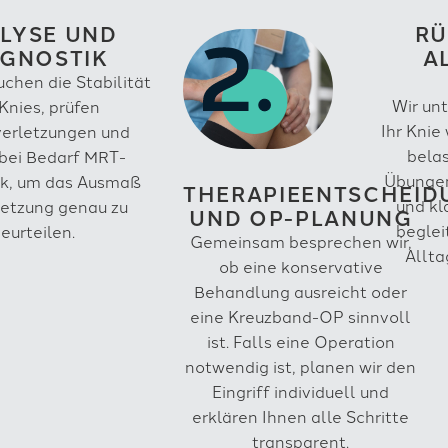
LYSE UND
RÜ
AGNOSTIK
A
uchen die Stabilität
Wir unt
Knies, prüfen
Ihr Knie
verletzungen und
belas
bei Bedarf MRT-
Übungen
ik, um das Ausmaß
THERAPIEENTSCHEID
und k
letzung genau zu
UND OP-PLANUNG
beglei
eurteilen.
Gemeinsam besprechen wir,
Allta
ob eine konservative
Behandlung ausreicht oder
eine Kreuzband-OP sinnvoll
ist. Falls eine Operation
notwendig ist, planen wir den
Eingriff individuell und
erklären Ihnen alle Schritte
transparent.