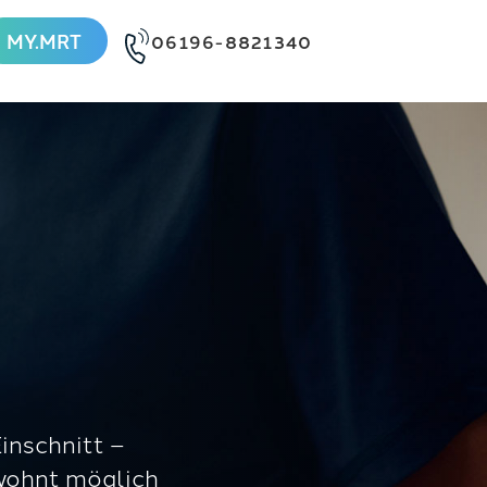
MY.MRT
06196-8821340
Einschnitt –
ewohnt möglich