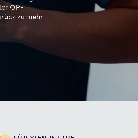
ller OP-
urück zu mehr
FÜR WEN IST DIE