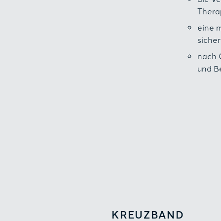
Thera
eine 
sicher
nach O
und B
KREUZBAND